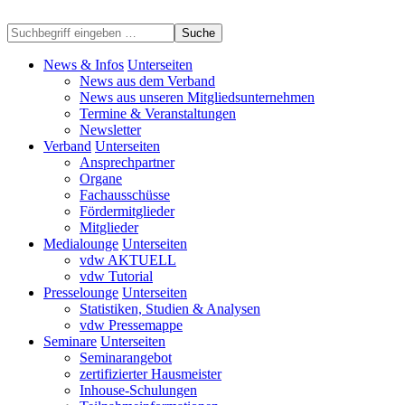
Suche
News & Infos
Unterseiten
News aus dem Verband
News aus unseren Mitgliedsunternehmen
Termine & Veranstaltungen
Newsletter
Verband
Unterseiten
Ansprechpartner
Organe
Fachausschüsse
Fördermitglieder
Mitglieder
Medialounge
Unterseiten
vdw AKTUELL
vdw Tutorial
Presselounge
Unterseiten
Statistiken, Studien & Analysen
vdw Pressemappe
Seminare
Unterseiten
Seminarangebot
zertifizierter Hausmeister
Inhouse-Schulungen