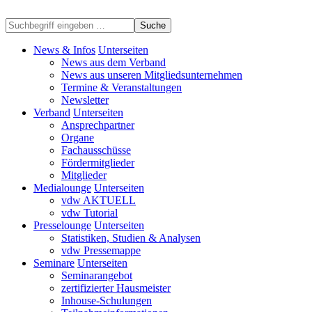
Suche
News & Infos
Unterseiten
News aus dem Verband
News aus unseren Mitgliedsunternehmen
Termine & Veranstaltungen
Newsletter
Verband
Unterseiten
Ansprechpartner
Organe
Fachausschüsse
Fördermitglieder
Mitglieder
Medialounge
Unterseiten
vdw AKTUELL
vdw Tutorial
Presselounge
Unterseiten
Statistiken, Studien & Analysen
vdw Pressemappe
Seminare
Unterseiten
Seminarangebot
zertifizierter Hausmeister
Inhouse-Schulungen