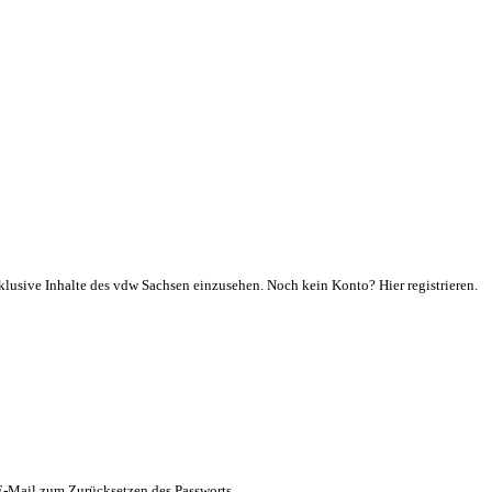
klusive Inhalte des vdw Sachsen einzusehen. Noch kein Konto? Hier registrieren.
 E-Mail zum Zurücksetzen des Passworts.