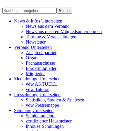
Suche
News & Infos
Unterseiten
News aus dem Verband
News aus unseren Mitgliedsunternehmen
Termine & Veranstaltungen
Newsletter
Verband
Unterseiten
Ansprechpartner
Organe
Fachausschüsse
Fördermitglieder
Mitglieder
Medialounge
Unterseiten
vdw AKTUELL
vdw Tutorial
Presselounge
Unterseiten
Statistiken, Studien & Analysen
vdw Pressemappe
Seminare
Unterseiten
Seminarangebot
zertifizierter Hausmeister
Inhouse-Schulungen