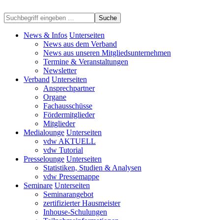
Suche
News & Infos
Unterseiten
News aus dem Verband
News aus unseren Mitgliedsunternehmen
Termine & Veranstaltungen
Newsletter
Verband
Unterseiten
Ansprechpartner
Organe
Fachausschüsse
Fördermitglieder
Mitglieder
Medialounge
Unterseiten
vdw AKTUELL
vdw Tutorial
Presselounge
Unterseiten
Statistiken, Studien & Analysen
vdw Pressemappe
Seminare
Unterseiten
Seminarangebot
zertifizierter Hausmeister
Inhouse-Schulungen