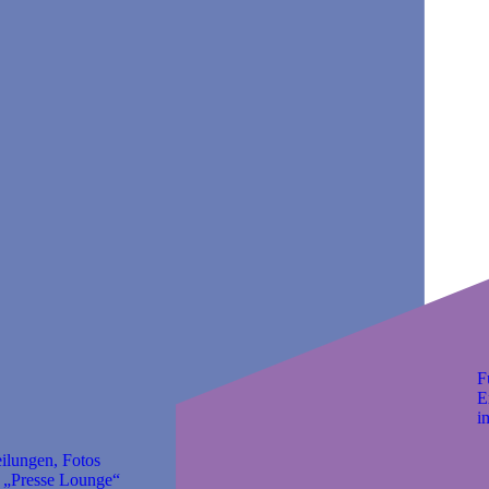
F
E
i
eilungen, Fotos
r „Presse Lounge“