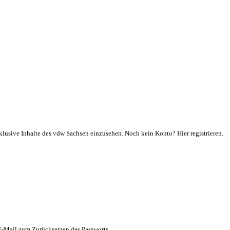
klusive Inhalte des vdw Sachsen einzusehen. Noch kein Konto? Hier registrieren.
 E-Mail zum Zurücksetzen des Passworts.