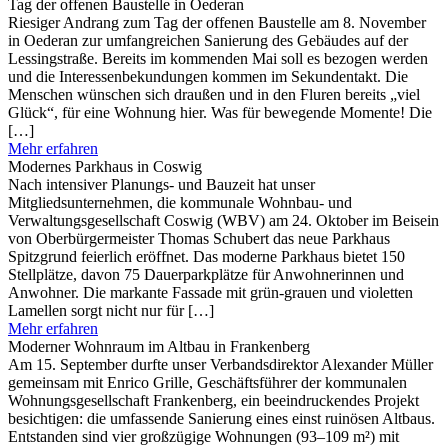
Tag der offenen Baustelle in Oederan
Riesiger Andrang zum Tag der offenen Baustelle am 8. November
in Oederan zur umfangreichen Sanierung des Gebäudes auf der
Lessingstraße. Bereits im kommenden Mai soll es bezogen werden
und die Interessenbekundungen kommen im Sekundentakt. Die
Menschen wünschen sich draußen und in den Fluren bereits „viel
Glück“, für eine Wohnung hier. Was für bewegende Momente! Die
[…]
Mehr erfahren
Modernes Parkhaus in Coswig
Nach intensiver Planungs- und Bauzeit hat unser
Mitgliedsunternehmen, die kommunale Wohnbau- und
Verwaltungsgesellschaft Coswig (WBV) am 24. Oktober im Beisein
von Oberbürgermeister Thomas Schubert das neue Parkhaus
Spitzgrund feierlich eröffnet. Das moderne Parkhaus bietet 150
Stellplätze, davon 75 Dauerparkplätze für Anwohnerinnen und
Anwohner. Die markante Fassade mit grün-grauen und violetten
Lamellen sorgt nicht nur für […]
Mehr erfahren
Moderner Wohnraum im Altbau in Frankenberg
Am 15. September durfte unser Verbandsdirektor Alexander Müller
gemeinsam mit Enrico Grille, Geschäftsführer der kommunalen
Wohnungsgesellschaft Frankenberg, ein beeindruckendes Projekt
besichtigen: die umfassende Sanierung eines einst ruinösen Altbaus.
Entstanden sind vier großzügige Wohnungen (93–109 m²) mit