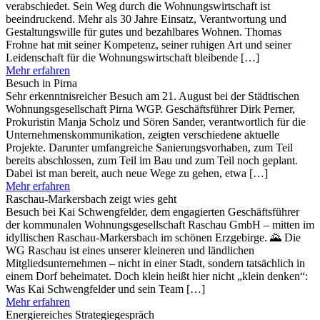
verabschiedet. Sein Weg durch die Wohnungswirtschaft ist
beeindruckend. Mehr als 30 Jahre Einsatz, Verantwortung und
Gestaltungswille für gutes und bezahlbares Wohnen. Thomas
Frohne hat mit seiner Kompetenz, seiner ruhigen Art und seiner
Leidenschaft für die Wohnungswirtschaft bleibende […]
Mehr erfahren
Besuch in Pirna
Sehr erkenntnisreicher Besuch am 21. August bei der Städtischen
Wohnungsgesellschaft Pirna WGP. Geschäftsführer Dirk Perner,
Prokuristin Manja Scholz und Sören Sander, verantwortlich für die
Unternehmenskommunikation, zeigten verschiedene aktuelle
Projekte. Darunter umfangreiche Sanierungsvorhaben, zum Teil
bereits abschlossen, zum Teil im Bau und zum Teil noch geplant.
Dabei ist man bereit, auch neue Wege zu gehen, etwa […]
Mehr erfahren
Raschau-Markersbach zeigt wies geht
Besuch bei Kai Schwengfelder, dem engagierten Geschäftsführer
der kommunalen Wohnungsgesellschaft Raschau GmbH – mitten im
idyllischen Raschau-Markersbach im schönen Erzgebirge. 🌄 Die
WG Raschau ist eines unserer kleineren und ländlichen
Mitgliedsunternehmen – nicht in einer Stadt, sondern tatsächlich in
einem Dorf beheimatet. Doch klein heißt hier nicht „klein denken“:
Was Kai Schwengfelder und sein Team […]
Mehr erfahren
Energiereiches Strategiegespräch