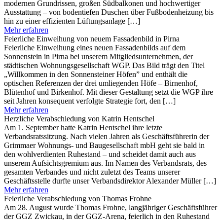
modernen Grundrissen, großen Südbalkonen und hochwertiger
Ausstattung – von bodentiefen Duschen über Fußbodenheizung bis
hin zu einer effizienten Lüftungsanlage […]
Mehr erfahren
Feierliche Einweihung von neuem Fassadenbild in Pirna
Feierliche Einweihung eines neuen Fassadenbilds auf dem
Sonnenstein in Pirna bei unserem Mitgliedsunternehmen, der
städtischen Wohnungsgesellschaft WGP. Das Bild trägt den Titel
„Willkommen in den Sonnensteiner Höfen” und enthält die
optischen Referenzen der drei umliegenden Höfe – Birnenhof,
Blütenhof und Birkenhof. Mit dieser Gestaltung setzt die WGP ihre
seit Jahren konsequent verfolgte Strategie fort, den […]
Mehr erfahren
Herzliche Verabschiedung von Katrin Hentschel
Am 1. September hatte Katrin Hentschel ihre letzte
Verbandsratssitzung. Nach vielen Jahren als Geschäftsführerin der
Grimmaer Wohnungs- und Baugesellschaft mbH geht sie bald in
den wohlverdienten Ruhestand – und scheidet damit auch aus
unserem Aufsichtsgremium aus. Im Namen des Verbandsrats, des
gesamten Verbandes und nicht zuletzt des Teams unserer
Geschäftsstelle durfte unser Verbandsdirektor Alexander Müller […]
Mehr erfahren
Feierliche Verabschiedung von Thomas Frohne
Am 28. August wurde Thomas Frohne, langjähriger Geschäftsführer
der GGZ Zwickau, in der GGZ-Arena, feierlich in den Ruhestand