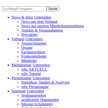
Suche
News & Infos
Unterseiten
News aus dem Verband
News aus unseren Mitgliedsunternehmen
Termine & Veranstaltungen
Newsletter
Verband
Unterseiten
Ansprechpartner
Organe
Fachausschüsse
Fördermitglieder
Mitglieder
Medialounge
Unterseiten
vdw AKTUELL
vdw Tutorial
Presselounge
Unterseiten
Statistiken, Studien & Analysen
vdw Pressemappe
Seminare
Unterseiten
Seminarangebot
zertifizierter Hausmeister
Inhouse-Schulungen