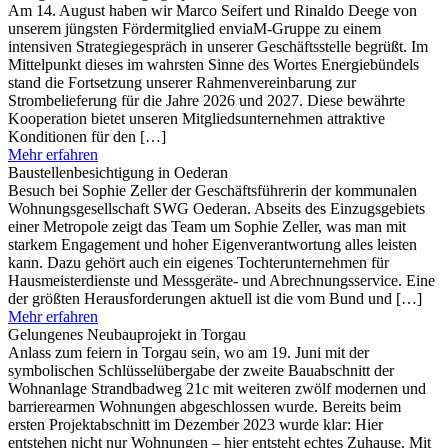
Am 14. August haben wir Marco Seifert und Rinaldo Deege von
unserem jüngsten Fördermitglied enviaM-Gruppe zu einem
intensiven Strategiegespräch in unserer Geschäftsstelle begrüßt. Im
Mittelpunkt dieses im wahrsten Sinne des Wortes Energiebündels
stand die Fortsetzung unserer Rahmenvereinbarung zur
Strombelieferung für die Jahre 2026 und 2027. Diese bewährte
Kooperation bietet unseren Mitgliedsunternehmen attraktive
Konditionen für den […]
Mehr erfahren
Baustellenbesichtigung in Oederan
Besuch bei Sophie Zeller der Geschäftsführerin der kommunalen
Wohnungsgesellschaft SWG Oederan. Abseits des Einzugsgebiets
einer Metropole zeigt das Team um Sophie Zeller, was man mit
starkem Engagement und hoher Eigenverantwortung alles leisten
kann. Dazu gehört auch ein eigenes Tochterunternehmen für
Hausmeisterdienste und Messgeräte- und Abrechnungsservice. Eine
der größten Herausforderungen aktuell ist die vom Bund und […]
Mehr erfahren
Gelungenes Neubauprojekt in Torgau
Anlass zum feiern in Torgau sein, wo am 19. Juni mit der
symbolischen Schlüsselübergabe der zweite Bauabschnitt der
Wohnanlage Strandbadweg 21c mit weiteren zwölf modernen und
barrierearmen Wohnungen abgeschlossen wurde. Bereits beim
ersten Projektabschnitt im Dezember 2023 wurde klar: Hier
entstehen nicht nur Wohnungen – hier entsteht echtes Zuhause. Mit