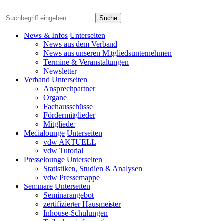
Suche
News & Infos
Unterseiten
News aus dem Verband
News aus unseren Mitgliedsunternehmen
Termine & Veranstaltungen
Newsletter
Verband
Unterseiten
Ansprechpartner
Organe
Fachausschüsse
Fördermitglieder
Mitglieder
Medialounge
Unterseiten
vdw AKTUELL
vdw Tutorial
Presselounge
Unterseiten
Statistiken, Studien & Analysen
vdw Pressemappe
Seminare
Unterseiten
Seminarangebot
zertifizierter Hausmeister
Inhouse-Schulungen