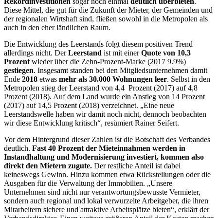
Rekordinvestitionen
sogar noch einmal
deutlich überbieten
.
Diese Mittel, die gut für die Zukunft der Mieter, der Gemeinden und
der regionalen Wirtshaft sind, fließen sowohl in die Metropolen als
auch in den eher ländlichen Raum.
Die Entwicklung des Leerstands folgt diesem positiven Trend
allerdings nicht. Der
Leerstand
ist mit einer
Quote von 10,3
Prozent
wieder über die Zehn-Prozent-Marke (2017 9.9%)
gestiegen
. Insgesamt standen bei den Mitgliedsunternehmen damit
Ende
2018
etwas
mehr als 30.000 Wohnungen leer
. Selbst in den
Metropolen stieg der Leerstand von 4,4 Prozent (2017) auf 4,8
Prozent (2018). Auf dem Land wurde ein Anstieg von 14 Prozent
(2017) auf 14,5 Prozent (2018) verzeichnet. „Eine neue
Leerstandswelle haben wir damit noch nicht, dennoch beobachten
wir diese Entwicklung kritisch“, resümiert Rainer Seifert.
Vor dem Hintergrund dieser Zahlen ist die Botschaft des Verbandes
deutlich.
Fast 40 Prozent der Mieteinnahmen werden in
Instandhaltung und Modernisierung investiert, kommen also
direkt den Mietern zugute.
Der restliche Anteil ist dabei
keineswegs Gewinn. Hinzu kommen etwa Rückstellungen oder die
Ausgaben für die Verwaltung der Immobilien. „Unsere
Unternehmen sind nicht nur verantwortungsbewusste Vermieter,
sondern auch regional und lokal verwurzelte Arbeitgeber, die ihren
Mitarbeitern sichere und attraktive Arbeitsplätze bieten“, erklärt der