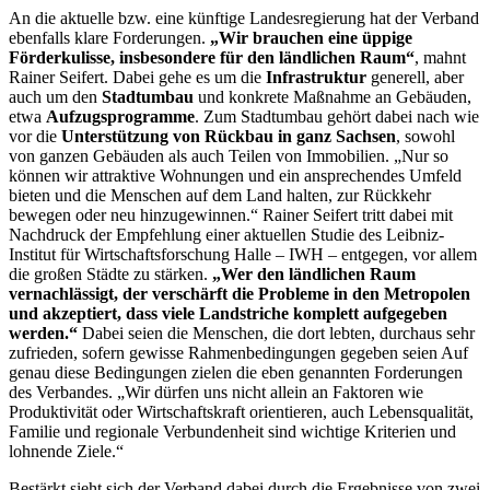
An die aktuelle bzw. eine künftige Landesregierung hat der Verband
ebenfalls klare Forderungen.
„Wir brauchen eine üppige
Förderkulisse, insbesondere für den ländlichen Raum“
, mahnt
Rainer Seifert. Dabei gehe es um die
Infrastruktur
generell, aber
auch um den
Stadtumbau
und konkrete Maßnahme an Gebäuden,
etwa
Aufzugsprogramme
. Zum Stadtumbau gehört dabei nach wie
vor die
Unterstützung von Rückbau in ganz Sachsen
, sowohl
von ganzen Gebäuden als auch Teilen von Immobilien. „Nur so
können wir attraktive Wohnungen und ein ansprechendes Umfeld
bieten und die Menschen auf dem Land halten, zur Rückkehr
bewegen oder neu hinzugewinnen.“ Rainer Seifert tritt dabei mit
Nachdruck der Empfehlung einer aktuellen Studie des Leibniz-
Institut für Wirtschaftsforschung Halle – IWH – entgegen, vor allem
die großen Städte zu stärken.
„Wer den ländlichen Raum
vernachlässigt, der verschärft die Probleme in den Metropolen
und akzeptiert, dass viele Landstriche komplett aufgegeben
werden.“
Dabei seien die Menschen, die dort lebten, durchaus sehr
zufrieden, sofern gewisse Rahmenbedingungen gegeben seien Auf
genau diese Bedingungen zielen die eben genannten Forderungen
des Verbandes. „Wir dürfen uns nicht allein an Faktoren wie
Produktivität oder Wirtschaftskraft orientieren, auch Lebensqualität,
Familie und regionale Verbundenheit sind wichtige Kriterien und
lohnende Ziele.“
Bestärkt sieht sich der Verband dabei durch die Ergebnisse von zwei