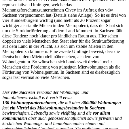
repräsentativen Umfragen, welche das
Meinungsforschungsunternehmen Civey im Auftrag des vdw
Sachsen vorgenommen hat (Details siehe Anlage). So ist es drei von
vier Bundesbürgern wichtig (und mehr als 20 Prozent sogar
wichtiger als stabile Mieten in den Metropolen), dass der Staat sich
um die Strukturförderung auf dem Land kümmert. In Sachsen fällt
diese Tendenz noch klarer pro ländlichen Raum aus. Hier sehen
doppelt so viele Menschen den Staat eher für die Strukturförderung
auf dem Land in der Pflicht, als sich um stabile Mieten in den
Metropolen zu kümmern. Eine zweite Umfrage beweist, dass die
Deutschen dem Mietmodell näherstehen, als dem von
Wohneigentum. So wünschen sich bundesweit dreimal mehr
Menschen eine Förderung von günstigen Mietwohnungen als die
Förderung von Wohneigentum. In Sachsen sind es diesbezüglich
sogar fast viermal so viele Menschen.
Der
vdw Sachsen
Verband der Wohnungs- und
Immobilienwirtschaft e.V. vertritt etwa
130 Wohnungsunternehmen
, die mit über
300.000 Wohnungen
fast
ein Viertel des Mietwohnungsbestandes in Sachsen
bewirtschaften. Lebendig sowie vielfältig sind die
vor allem
kommunalen
aber auch genossenschaftlichen sowie privaten und
kirchlichen Wohnungs- und Immobilienunternehmen mit
unterschiedlichsten Geschäftsmodellen. Sie profitieren von einer