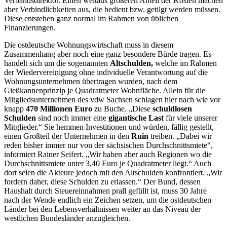
Verbandsdirektor. Einen weitaus größeren Anteil der Kosten machen
aber Verbindlichkeiten aus, die bedient bzw. getilgt werden müssen.
Diese entstehen ganz normal im Rahmen von üblichen
Finanzierungen.
Die ostdeutsche Wohnungswirtschaft muss in diesem
Zusammenhang aber noch eine ganz besondere Bürde tragen. Es
handelt sich um die sogenannten
Altschulden,
welche im Rahmen
der Wiedervereinigung ohne individuelle Verantwortung auf die
Wohnungsunternehmen übertragen wurden, nach dem
Gießkannenprinzip je Quadratmeter Wohnfläche. Allein für die
Mitgliedsunternehmen des vdw Sachsen schlagen hier nach wie vor
knapp
470 Millionen Euro
zu Buche. „Diese
schuldlosen
Schulden
sind noch immer eine
gigantische Last
für viele unserer
Mitglieder.“ Sie hemmen Investitionen und würden, fällig gestellt,
einen Großteil der Unternehmen in den
Ruin
treiben. „Dabei wir
reden bisher immer nur von der sächsischen Durchschnittsmiete“,
informiert Rainer Seifert. „Wir haben aber auch Regionen wo die
Durchschnittsmiete unter 3,40 Euro je Quadratmeter liegt.“ Auch
dort seien die Akteure jedoch mit den Altschulden konfrontiert. „Wir
fordern daher, diese Schulden zu erlassen.“ Der Bund, dessen
Haushalt durch Steuereinnahmen prall gefüllt ist, muss 30 Jahre
nach der Wende endlich ein Zeichen setzen, um die ostdeutschen
Länder bei den Lebensverhältnissen weiter an das Niveau der
westlichen Bundesländer anzugleichen.