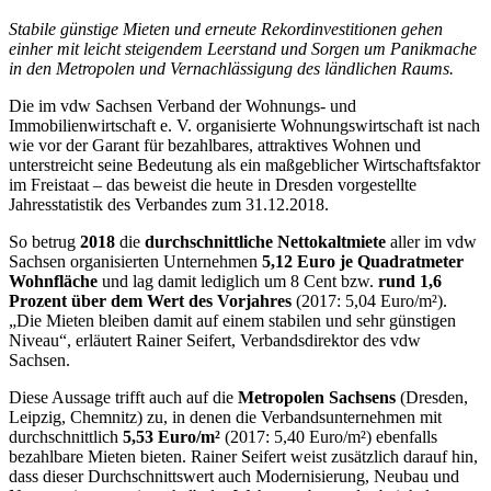
Stabile günstige Mieten und erneute Rekordinvestitionen gehen
einher mit leicht steigendem Leerstand und Sorgen um Panikmache
in den Metropolen und Vernachlässigung des ländlichen Raums.
Die im vdw Sachsen Verband der Wohnungs- und
Immobilienwirtschaft e. V. organisierte Wohnungswirtschaft ist nach
wie vor der Garant für bezahlbares, attraktives Wohnen und
unterstreicht seine Bedeutung als ein maßgeblicher Wirtschaftsfaktor
im Freistaat – das beweist die heute in Dresden vorgestellte
Jahresstatistik des Verbandes zum 31.12.2018.
So betrug
2018
die
durchschnittliche Nettokaltmiete
aller im vdw
Sachsen organisierten Unternehmen
5,12 Euro je Quadratmeter
Wohnfläche
und lag damit lediglich um 8 Cent bzw.
rund 1,6
Prozent über dem Wert des Vorjahres
(2017: 5,04 Euro/m²).
„Die Mieten bleiben damit auf einem stabilen und sehr günstigen
Niveau“, erläutert Rainer Seifert, Verbandsdirektor des vdw
Sachsen.
Diese Aussage trifft auch auf die
Metropolen Sachsens
(Dresden,
Leipzig, Chemnitz) zu, in denen die Verbandsunternehmen mit
durchschnittlich
5,53 Euro/m²
(2017: 5,40 Euro/m²) ebenfalls
bezahlbare Mieten bieten. Rainer Seifert weist zusätzlich darauf hin,
dass dieser Durchschnittswert auch Modernisierung, Neubau und