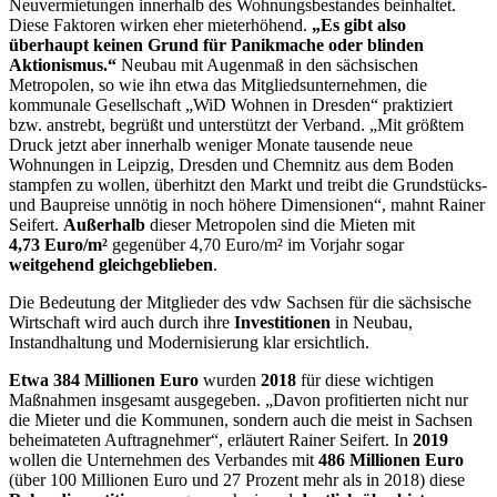
Neuvermietungen innerhalb des Wohnungsbestandes beinhaltet.
Diese Faktoren wirken eher mieterhöhend.
„Es gibt also
überhaupt keinen Grund für Panikmache oder blinden
Aktionismus.“
Neubau mit Augenmaß in den sächsischen
Metropolen, so wie ihn etwa das Mitgliedsunternehmen, die
kommunale Gesellschaft „WiD Wohnen in Dresden“ praktiziert
bzw. anstrebt, begrüßt und unterstützt der Verband. „Mit größtem
Druck jetzt aber innerhalb weniger Monate tausende neue
Wohnungen in Leipzig, Dresden und Chemnitz aus dem Boden
stampfen zu wollen, überhitzt den Markt und treibt die Grundstücks-
und Baupreise unnötig in noch höhere Dimensionen“, mahnt Rainer
Seifert.
Außerhalb
dieser Metropolen sind die Mieten mit
4,73 Euro/m²
gegenüber 4,70 Euro/m² im Vorjahr sogar
weitgehend gleichgeblieben
.
Die Bedeutung der Mitglieder des vdw Sachsen für die sächsische
Wirtschaft wird auch durch ihre
Investitionen
in Neubau,
Instandhaltung und Modernisierung klar ersichtlich.
Etwa 384 Millionen
Euro
wurden
2018
für diese wichtigen
Maßnahmen insgesamt ausgegeben. „Davon profitierten nicht nur
die Mieter und die Kommunen, sondern auch die meist in Sachsen
beheimateten Auftragnehmer“, erläutert Rainer Seifert. In
2019
wollen die Unternehmen des Verbandes mit
486 Millionen Euro
(über 100 Millionen Euro und 27 Prozent mehr als in 2018) diese