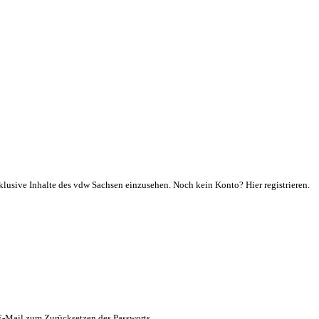
klusive Inhalte des vdw Sachsen einzusehen. Noch kein Konto? Hier registrieren.
 E-Mail zum Zurücksetzen des Passworts.