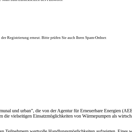
 der Registrierung erneut. Bitte prüfen Sie auch Ihren Spam-Ordner.
munal und urban”, die von der Agentur für Erneuerbare Energien (
m die vielseitigen Einsatzmöglichkeiten von Wärmepumpen als wirtsc
e den Teilnehmern wertvolle Handlungsmöglichkeiten aufzeigten. Eines w