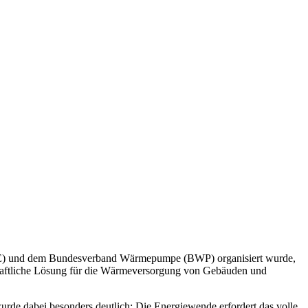
AEE) und dem Bundesverband Wärmepumpe (BWP) organisiert wurde,
haftliche Lösung für die Wärmeversorgung von Gebäuden und
urde dabei besonders deutlich: Die Energiewende erfordert das volle