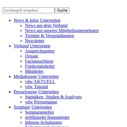
Suche
News & Infos
Unterseiten
News aus dem Verband
News aus unseren Mitgliedsunternehmen
Termine & Veranstaltungen
Newsletter
Verband
Unterseiten
Ansprechpartner
Organe
Fachausschüsse
Fördermitglieder
Mitglieder
Medialounge
Unterseiten
vdw AKTUELL
vdw Tutorial
Presselounge
Unterseiten
Statistiken, Studien & Analysen
vdw Pressemappe
Seminare
Unterseiten
Seminarangebot
zertifizierter Hausmeister
Inhouse-Schulungen