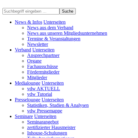
Suche
News & Infos
Unterseiten
News aus dem Verband
News aus unseren Mitgliedsunternehmen
Termine & Veranstaltungen
Newsletter
Verband
Unterseiten
Ansprechpartner
Organe
Fachausschüsse
Fördermitglieder
Mitglieder
Medialounge
Unterseiten
vdw AKTUELL
vdw Tutorial
Presselounge
Unterseiten
Statistiken, Studien & Analysen
vdw Pressemappe
Seminare
Unterseiten
Seminarangebot
zertifizierter Hausmeister
Inhouse-Schulungen