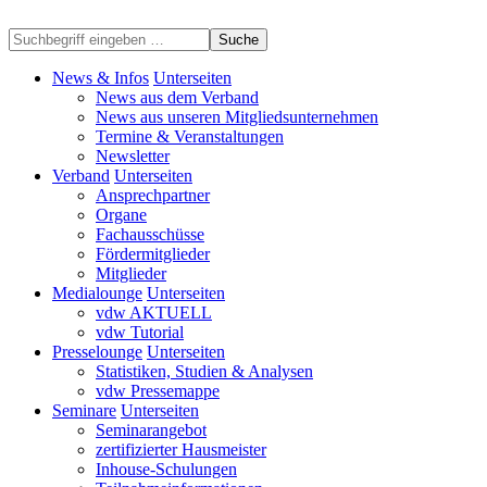
Suche
News & Infos
Unterseiten
News aus dem Verband
News aus unseren Mitgliedsunternehmen
Termine & Veranstaltungen
Newsletter
Verband
Unterseiten
Ansprechpartner
Organe
Fachausschüsse
Fördermitglieder
Mitglieder
Medialounge
Unterseiten
vdw AKTUELL
vdw Tutorial
Presselounge
Unterseiten
Statistiken, Studien & Analysen
vdw Pressemappe
Seminare
Unterseiten
Seminarangebot
zertifizierter Hausmeister
Inhouse-Schulungen