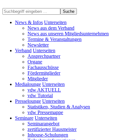
Suche
News & Infos
Unterseiten
News aus dem Verband
News aus unseren Mitgliedsunternehmen
Termine & Veranstaltungen
Newsletter
Verband
Unterseiten
Ansprechpartner
Organe
Fachausschüsse
Fördermitglieder
Mitglieder
Medialounge
Unterseiten
vdw AKTUELL
vdw Tutorial
Presselounge
Unterseiten
Statistiken, Studien & Analysen
vdw Pressemappe
Seminare
Unterseiten
Seminarangebot
zertifizierter Hausmeister
Inhouse-Schulungen