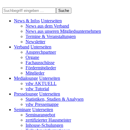
Suche
News & Infos
Unterseiten
News aus dem Verband
News aus unseren Mitgliedsunternehmen
Termine & Veranstaltungen
Newsletter
Verband
Unterseiten
Ansprechpartner
Organe
Fachausschüsse
Fördermitglieder
Mitglieder
Medialounge
Unterseiten
vdw AKTUELL
vdw Tutorial
Presselounge
Unterseiten
Statistiken, Studien & Analysen
vdw Pressemappe
Seminare
Unterseiten
Seminarangebot
zertifizierter Hausmeister
Inhouse-Schulungen