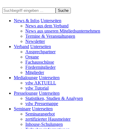
Suche
News & Infos
Unterseiten
News aus dem Verband
News aus unseren Mitgliedsunternehmen
Termine & Veranstaltungen
Newsletter
Verband
Unterseiten
Ansprechpartner
Organe
Fachausschüsse
Fördermitglieder
Mitglieder
Medialounge
Unterseiten
vdw AKTUELL
vdw Tutorial
Presselounge
Unterseiten
Statistiken, Studien & Analysen
vdw Pressemappe
Seminare
Unterseiten
Seminarangebot
zertifizierter Hausmeister
Inhouse-Schulungen