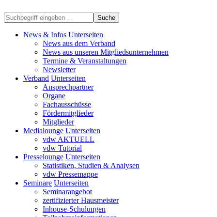
Suche
News & Infos
Unterseiten
News aus dem Verband
News aus unseren Mitgliedsunternehmen
Termine & Veranstaltungen
Newsletter
Verband
Unterseiten
Ansprechpartner
Organe
Fachausschüsse
Fördermitglieder
Mitglieder
Medialounge
Unterseiten
vdw AKTUELL
vdw Tutorial
Presselounge
Unterseiten
Statistiken, Studien & Analysen
vdw Pressemappe
Seminare
Unterseiten
Seminarangebot
zertifizierter Hausmeister
Inhouse-Schulungen