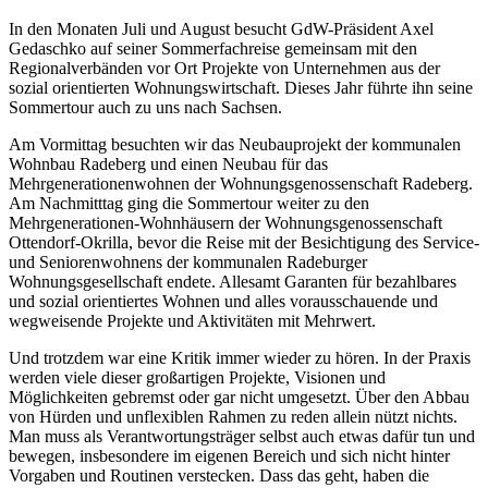
In den Monaten Juli und August besucht GdW-Präsident Axel
Gedaschko auf seiner Sommerfachreise gemeinsam mit den
Regionalverbänden vor Ort Projekte von Unternehmen aus der
sozial orientierten Wohnungswirtschaft. Dieses Jahr führte ihn seine
Sommertour auch zu uns nach Sachsen.
Am Vormittag besuchten wir das Neubauprojekt der kommunalen
Wohnbau Radeberg und einen Neubau für das
Mehrgenerationenwohnen der Wohnungsgenossenschaft Radeberg.
Am Nachmitttag ging die Sommertour weiter zu den
Mehrgenerationen-Wohnhäusern der Wohnungsgenossenschaft
Ottendorf-Okrilla, bevor die Reise mit der Besichtigung des Service-
und Seniorenwohnens der kommunalen Radeburger
Wohnungsgesellschaft endete. Allesamt Garanten für bezahlbares
und sozial orientiertes Wohnen und alles vorausschauende und
wegweisende Projekte und Aktivitäten mit Mehrwert.
Und trotzdem war eine Kritik immer wieder zu hören. In der Praxis
werden viele dieser großartigen Projekte, Visionen und
Möglichkeiten gebremst oder gar nicht umgesetzt. Über den Abbau
von Hürden und unflexiblen Rahmen zu reden allein nützt nichts.
Man muss als Verantwortungsträger selbst auch etwas dafür tun und
bewegen, insbesondere im eigenen Bereich und sich nicht hinter
Vorgaben und Routinen verstecken. Dass das geht, haben die