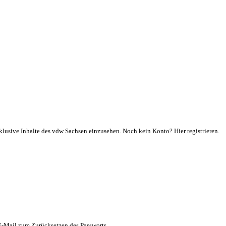
klusive Inhalte des vdw Sachsen einzusehen. Noch kein Konto? Hier registrieren.
 E-Mail zum Zurücksetzen des Passworts.