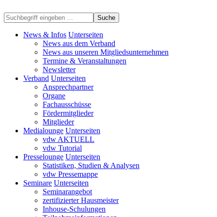
Suche
News & Infos
Unterseiten
News aus dem Verband
News aus unseren Mitgliedsunternehmen
Termine & Veranstaltungen
Newsletter
Verband
Unterseiten
Ansprechpartner
Organe
Fachausschüsse
Fördermitglieder
Mitglieder
Medialounge
Unterseiten
vdw AKTUELL
vdw Tutorial
Presselounge
Unterseiten
Statistiken, Studien & Analysen
vdw Pressemappe
Seminare
Unterseiten
Seminarangebot
zertifizierter Hausmeister
Inhouse-Schulungen