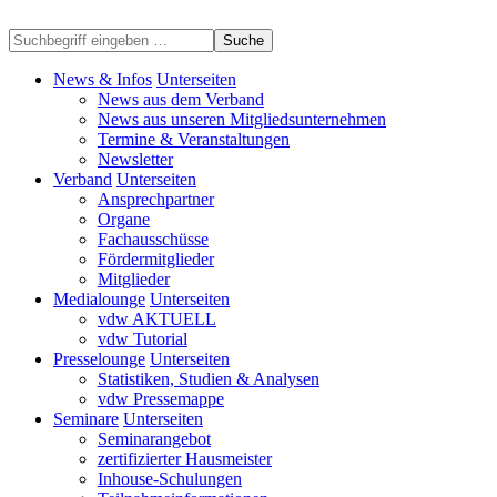
Suche
News & Infos
Unterseiten
News aus dem Verband
News aus unseren Mitgliedsunternehmen
Termine & Veranstaltungen
Newsletter
Verband
Unterseiten
Ansprechpartner
Organe
Fachausschüsse
Fördermitglieder
Mitglieder
Medialounge
Unterseiten
vdw AKTUELL
vdw Tutorial
Presselounge
Unterseiten
Statistiken, Studien & Analysen
vdw Pressemappe
Seminare
Unterseiten
Seminarangebot
zertifizierter Hausmeister
Inhouse-Schulungen