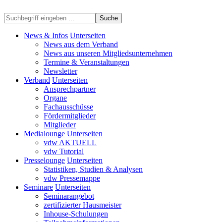
Suche
News & Infos
Unterseiten
News aus dem Verband
News aus unseren Mitgliedsunternehmen
Termine & Veranstaltungen
Newsletter
Verband
Unterseiten
Ansprechpartner
Organe
Fachausschüsse
Fördermitglieder
Mitglieder
Medialounge
Unterseiten
vdw AKTUELL
vdw Tutorial
Presselounge
Unterseiten
Statistiken, Studien & Analysen
vdw Pressemappe
Seminare
Unterseiten
Seminarangebot
zertifizierter Hausmeister
Inhouse-Schulungen