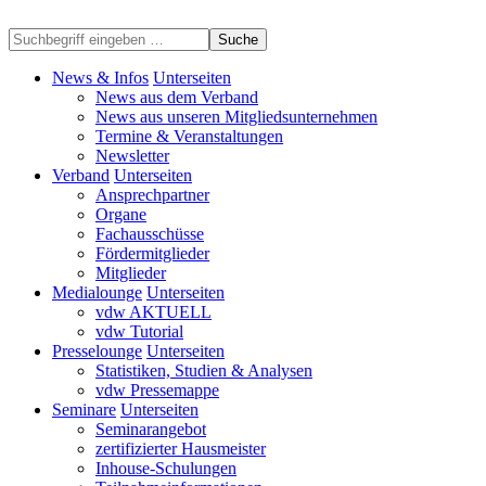
Suche
News & Infos
Unterseiten
News aus dem Verband
News aus unseren Mitgliedsunternehmen
Termine & Veranstaltungen
Newsletter
Verband
Unterseiten
Ansprechpartner
Organe
Fachausschüsse
Fördermitglieder
Mitglieder
Medialounge
Unterseiten
vdw AKTUELL
vdw Tutorial
Presselounge
Unterseiten
Statistiken, Studien & Analysen
vdw Pressemappe
Seminare
Unterseiten
Seminarangebot
zertifizierter Hausmeister
Inhouse-Schulungen