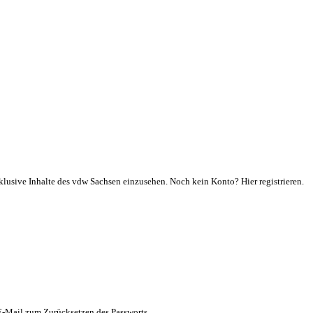
klusive Inhalte des vdw Sachsen einzusehen. Noch kein Konto? Hier registrieren.
 E-Mail zum Zurücksetzen des Passworts.