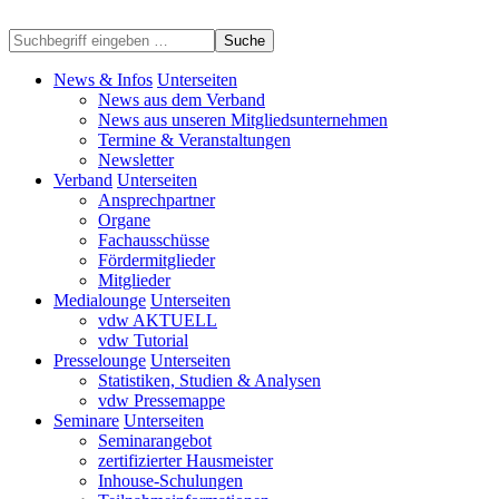
Suche
News & Infos
Unterseiten
News aus dem Verband
News aus unseren Mitgliedsunternehmen
Termine & Veranstaltungen
Newsletter
Verband
Unterseiten
Ansprechpartner
Organe
Fachausschüsse
Fördermitglieder
Mitglieder
Medialounge
Unterseiten
vdw AKTUELL
vdw Tutorial
Presselounge
Unterseiten
Statistiken, Studien & Analysen
vdw Pressemappe
Seminare
Unterseiten
Seminarangebot
zertifizierter Hausmeister
Inhouse-Schulungen