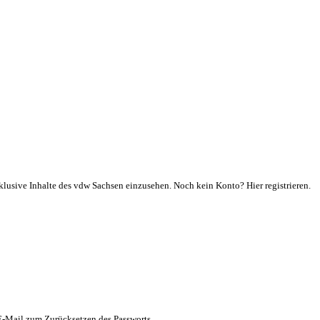
klusive Inhalte des vdw Sachsen einzusehen. Noch kein Konto? Hier registrieren.
 E-Mail zum Zurücksetzen des Passworts.