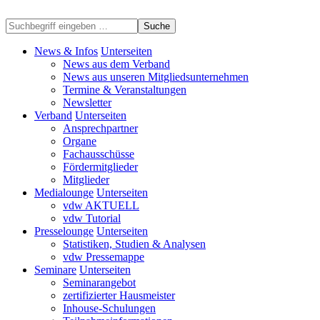
Suche
News & Infos
Unterseiten
News aus dem Verband
News aus unseren Mitgliedsunternehmen
Termine & Veranstaltungen
Newsletter
Verband
Unterseiten
Ansprechpartner
Organe
Fachausschüsse
Fördermitglieder
Mitglieder
Medialounge
Unterseiten
vdw AKTUELL
vdw Tutorial
Presselounge
Unterseiten
Statistiken, Studien & Analysen
vdw Pressemappe
Seminare
Unterseiten
Seminarangebot
zertifizierter Hausmeister
Inhouse-Schulungen