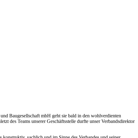
 und Baugesellschaft mbH geht sie bald in den wohlverdienten
tzt des Teams unserer Geschäftsstelle durfte unser Verbandsdirektor
 konstruktiv, sachlich und im Sinne des Verbandes und seiner