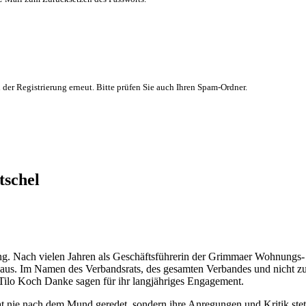
 der Registrierung erneut. Bitte prüfen Sie auch Ihren Spam-Ordner.
tschel
zung. Nach vielen Jahren als Geschäftsführerin der Grimmaer Wohnungs-
us. Im Namen des Verbandsrats, des gesamten Verbandes und nicht zule
ilo Koch Danke sagen für ihr langjähriges Engagement.
 nie nach dem Mund geredet, sondern ihre Anregungen und Kritik stets