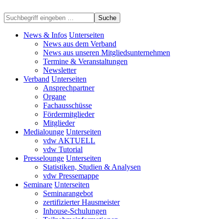
Suche
News & Infos
Unterseiten
News aus dem Verband
News aus unseren Mitgliedsunternehmen
Termine & Veranstaltungen
Newsletter
Verband
Unterseiten
Ansprechpartner
Organe
Fachausschüsse
Fördermitglieder
Mitglieder
Medialounge
Unterseiten
vdw AKTUELL
vdw Tutorial
Presselounge
Unterseiten
Statistiken, Studien & Analysen
vdw Pressemappe
Seminare
Unterseiten
Seminarangebot
zertifizierter Hausmeister
Inhouse-Schulungen