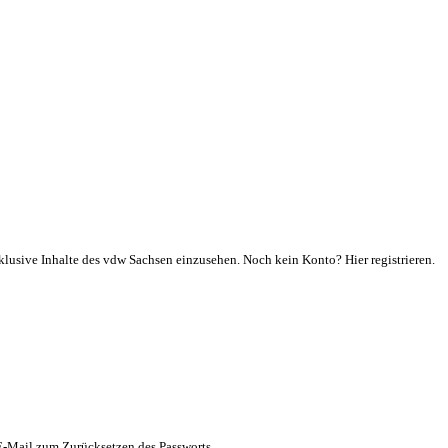
klusive Inhalte des vdw Sachsen einzusehen. Noch kein Konto? Hier registrieren.
 E-Mail zum Zurücksetzen des Passworts.