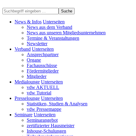
Suche
News & Infos
Unterseiten
News aus dem Verband
News aus unseren Mitgliedsunternehmen
Termine & Veranstaltungen
Newsletter
Verband
Unterseiten
Ansprechpartner
Organe
Fachausschüsse
Fördermitglieder
Mitglieder
Medialounge
Unterseiten
vdw AKTUELL
vdw Tutorial
Presselounge
Unterseiten
Statistiken, Studien & Analysen
vdw Pressemappe
Seminare
Unterseiten
Seminarangebot
zertifizierter Hausmeister
Inhouse-Schulungen