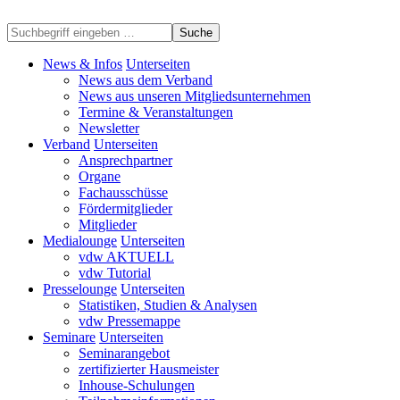
Suche
News & Infos
Unterseiten
News aus dem Verband
News aus unseren Mitgliedsunternehmen
Termine & Veranstaltungen
Newsletter
Verband
Unterseiten
Ansprechpartner
Organe
Fachausschüsse
Fördermitglieder
Mitglieder
Medialounge
Unterseiten
vdw AKTUELL
vdw Tutorial
Presselounge
Unterseiten
Statistiken, Studien & Analysen
vdw Pressemappe
Seminare
Unterseiten
Seminarangebot
zertifizierter Hausmeister
Inhouse-Schulungen