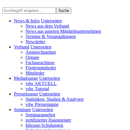
Suche
News & Infos
Unterseiten
News aus dem Verband
News aus unseren Mitgliedsunternehmen
Termine & Veranstaltungen
Newsletter
Verband
Unterseiten
Ansprechpartner
Organe
Fachausschüsse
Fördermitglieder
Mitglieder
Medialounge
Unterseiten
vdw AKTUELL
vdw Tutorial
Presselounge
Unterseiten
Statistiken, Studien & Analysen
vdw Pressemappe
Seminare
Unterseiten
Seminarangebot
zertifizierter Hausmeister
Inhouse-Schulungen