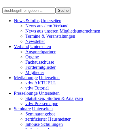
Suche
News & Infos
Unterseiten
News aus dem Verband
News aus unseren Mitgliedsunternehmen
Termine & Veranstaltungen
Newsletter
Verband
Unterseiten
Ansprechpartner
Organe
Fachausschüsse
Fördermitglieder
Mitglieder
Medialounge
Unterseiten
vdw AKTUELL
vdw Tutorial
Presselounge
Unterseiten
Statistiken, Studien & Analysen
vdw Pressemappe
Seminare
Unterseiten
Seminarangebot
zertifizierter Hausmeister
Inhouse-Schulungen