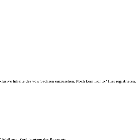
klusive Inhalte des vdw Sachsen einzusehen. Noch kein Konto? Hier registrieren.
 E-Mail zum Zurücksetzen des Passworts.