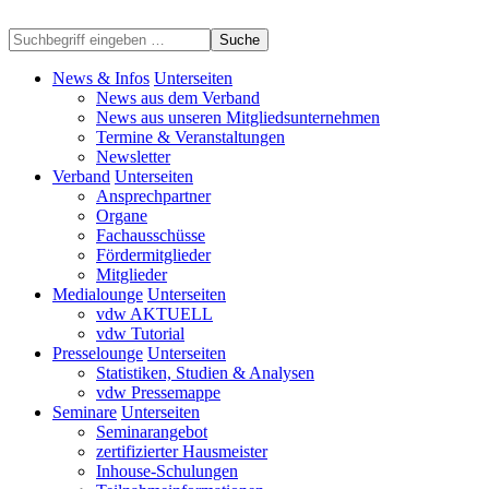
Suche
News & Infos
Unterseiten
News aus dem Verband
News aus unseren Mitgliedsunternehmen
Termine & Veranstaltungen
Newsletter
Verband
Unterseiten
Ansprechpartner
Organe
Fachausschüsse
Fördermitglieder
Mitglieder
Medialounge
Unterseiten
vdw AKTUELL
vdw Tutorial
Presselounge
Unterseiten
Statistiken, Studien & Analysen
vdw Pressemappe
Seminare
Unterseiten
Seminarangebot
zertifizierter Hausmeister
Inhouse-Schulungen