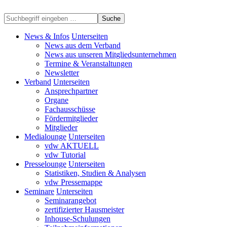
Suche
News & Infos
Unterseiten
News aus dem Verband
News aus unseren Mitgliedsunternehmen
Termine & Veranstaltungen
Newsletter
Verband
Unterseiten
Ansprechpartner
Organe
Fachausschüsse
Fördermitglieder
Mitglieder
Medialounge
Unterseiten
vdw AKTUELL
vdw Tutorial
Presselounge
Unterseiten
Statistiken, Studien & Analysen
vdw Pressemappe
Seminare
Unterseiten
Seminarangebot
zertifizierter Hausmeister
Inhouse-Schulungen