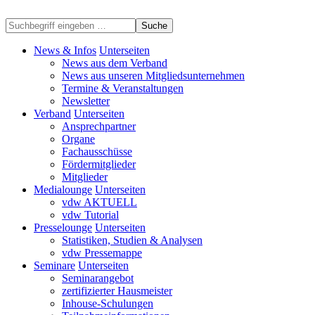
Suche
News & Infos
Unterseiten
News aus dem Verband
News aus unseren Mitgliedsunternehmen
Termine & Veranstaltungen
Newsletter
Verband
Unterseiten
Ansprechpartner
Organe
Fachausschüsse
Fördermitglieder
Mitglieder
Medialounge
Unterseiten
vdw AKTUELL
vdw Tutorial
Presselounge
Unterseiten
Statistiken, Studien & Analysen
vdw Pressemappe
Seminare
Unterseiten
Seminarangebot
zertifizierter Hausmeister
Inhouse-Schulungen