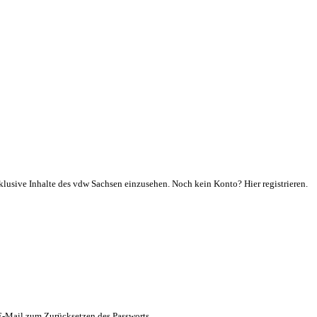
klusive Inhalte des vdw Sachsen einzusehen. Noch kein Konto? Hier registrieren.
 E-Mail zum Zurücksetzen des Passworts.