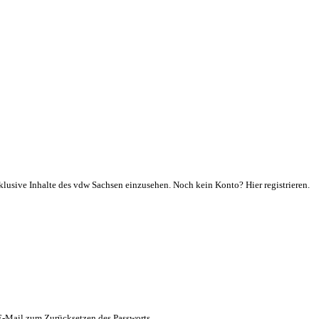
klusive Inhalte des vdw Sachsen einzusehen. Noch kein Konto? Hier registrieren.
 E-Mail zum Zurücksetzen des Passworts.