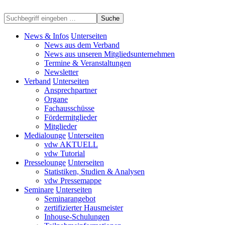
Suche
News & Infos
Unterseiten
News aus dem Verband
News aus unseren Mitgliedsunternehmen
Termine & Veranstaltungen
Newsletter
Verband
Unterseiten
Ansprechpartner
Organe
Fachausschüsse
Fördermitglieder
Mitglieder
Medialounge
Unterseiten
vdw AKTUELL
vdw Tutorial
Presselounge
Unterseiten
Statistiken, Studien & Analysen
vdw Pressemappe
Seminare
Unterseiten
Seminarangebot
zertifizierter Hausmeister
Inhouse-Schulungen