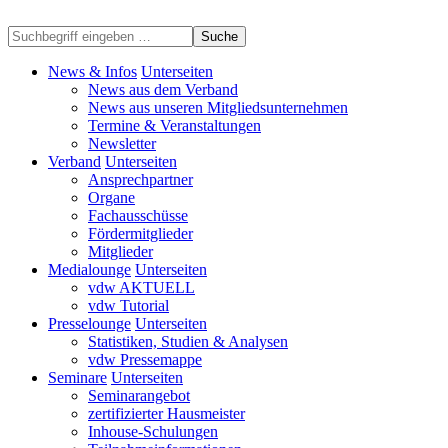
Suche
News & Infos
Unterseiten
News aus dem Verband
News aus unseren Mitgliedsunternehmen
Termine & Veranstaltungen
Newsletter
Verband
Unterseiten
Ansprechpartner
Organe
Fachausschüsse
Fördermitglieder
Mitglieder
Medialounge
Unterseiten
vdw AKTUELL
vdw Tutorial
Presselounge
Unterseiten
Statistiken, Studien & Analysen
vdw Pressemappe
Seminare
Unterseiten
Seminarangebot
zertifizierter Hausmeister
Inhouse-Schulungen