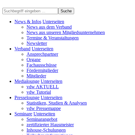
Suche
News & Infos
Unterseiten
News aus dem Verband
News aus unseren Mitgliedsunternehmen
Termine & Veranstaltungen
Newsletter
Verband
Unterseiten
Ansprechpartner
Organe
Fachausschüsse
Fördermitglieder
Mitglieder
Medialounge
Unterseiten
vdw AKTUELL
vdw Tutorial
Presselounge
Unterseiten
Statistiken, Studien & Analysen
vdw Pressemappe
Seminare
Unterseiten
Seminarangebot
zertifizierter Hausmeister
Inhouse-Schulungen