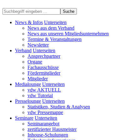
Suche
News & Infos
Unterseiten
News aus dem Verband
News aus unseren Mitgliedsunternehmen
Termine & Veranstaltungen
Newsletter
Verband
Unterseiten
Ansprechpartner
Organe
Fachausschüsse
Fördermitglieder
Mitglieder
Medialounge
Unterseiten
vdw AKTUELL
vdw Tutorial
Presselounge
Unterseiten
Statistiken, Studien & Analysen
vdw Pressemappe
Seminare
Unterseiten
Seminarangebot
zertifizierter Hausmeister
Inhouse-Schulungen