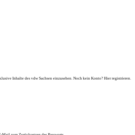
klusive Inhalte des vdw Sachsen einzusehen. Noch kein Konto? Hier registrieren.
 E-Mail zum Zurücksetzen des Passworts.