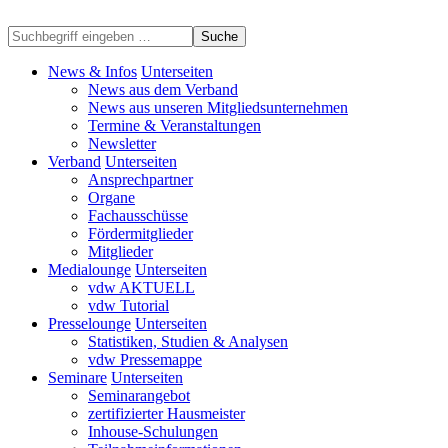
Suche
News & Infos
Unterseiten
News aus dem Verband
News aus unseren Mitgliedsunternehmen
Termine & Veranstaltungen
Newsletter
Verband
Unterseiten
Ansprechpartner
Organe
Fachausschüsse
Fördermitglieder
Mitglieder
Medialounge
Unterseiten
vdw AKTUELL
vdw Tutorial
Presselounge
Unterseiten
Statistiken, Studien & Analysen
vdw Pressemappe
Seminare
Unterseiten
Seminarangebot
zertifizierter Hausmeister
Inhouse-Schulungen